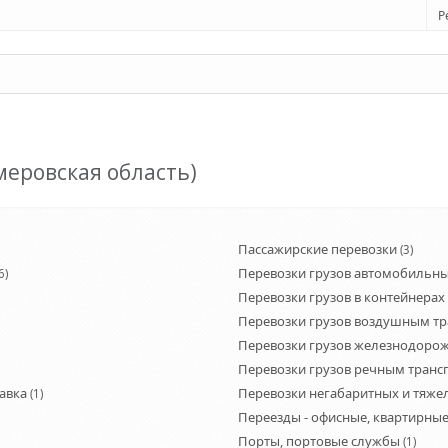
Р
меровская область)
Пассажирские перевозки
(3)
Перевозки грузов автомобильн
6)
Перевозки грузов в контейнерах
Перевозки грузов воздушным т
Перевозки грузов железнодоро
Перевозки грузов речным транс
авка
Перевозки негабаритных и тяже
(1)
Переезды - офисные, квартирные
Порты, портовые службы
(1)