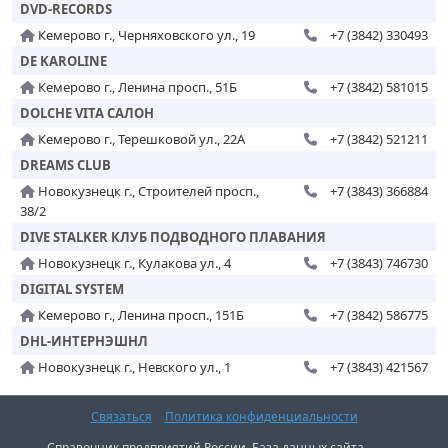
DVD-RECORDS
Кемерово г., Черняховского ул., 19
+7 (3842) 330493
DE KAROLINE
Кемерово г., Ленина просп., 51Б
+7 (3842) 581015
DOLCHE VITA САЛОН
Кемерово г., Терешковой ул., 22А
+7 (3842) 521211
DREAMS CLUB
Новокузнецк г., Строителей просп.,
+7 (3843) 366884
38/2
DIVE STALKER КЛУБ ПОДВОДНОГО ПЛАВАНИЯ
Новокузнецк г., Кулакова ул., 4
+7 (3843) 746730
DIGITAL SYSTEM
Кемерово г., Ленина просп., 151Б
+7 (3842) 586775
DHL-ИНТЕРНЭШНЛ
Новокузнецк г., Невского ул., 1
+7 (3843) 421567
Связаться
Политика конфиденциальности
Справочник предприятий России. База данных сайта